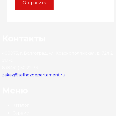
Контакты
400075, г. Волгоград, ул. Краснополянская, д. 72л 2
этаж.
8 (8442) 50 22 33
zakaz@selhozdepartament.ru
Меню
Каталог
Сервис