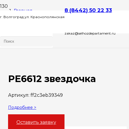
8 (8442) 50 22 33
Главная
г. Волгоград ул. Краснополянская
Запчасти
zakaz@selhozdepartament.ru
д. 72 Л , этаж 2 офис 1
PE6612 звездочка
PE6612 звездочка
Артикул:
ff2c3eb39349
Подробнее >
Оставить заявку