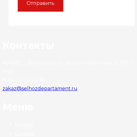
Контакты
400075, г. Волгоград, ул. Краснополянская, д. 72л 2
этаж.
8 (8442) 50 22 33
zakaz@selhozdepartament.ru
Меню
Каталог
Сервис