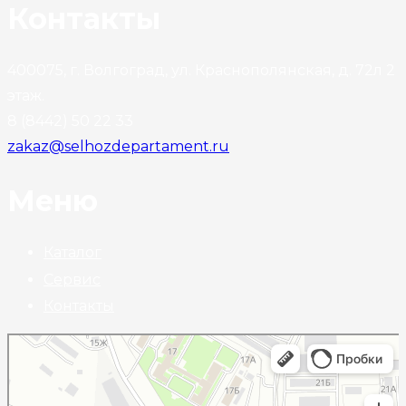
Контакты
400075, г. Волгоград, ул. Краснополянская, д. 72л 2
этаж.
8 (8442) 50 22 33
zakaz@selhozdepartament.ru
Меню
Каталог
Сервис
Контакты
Волгоград
Краснополянская улица, 72Л на карте Волгограда — Яндекс Карты