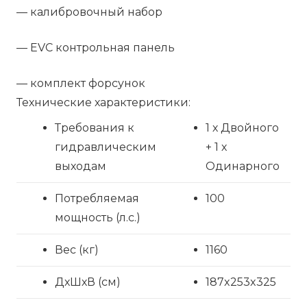
— калибровочный набор
— EVC контрольная панель
— комплект форсунок
Технические характеристики:
Требования к
1 х Двойного
гидравлическим
+ 1 х
выходам
Одинарного
Потребляемая
100
мощность (л.с.)
Вес (кг)
1160
ДхШхВ (cм)
187x253x325