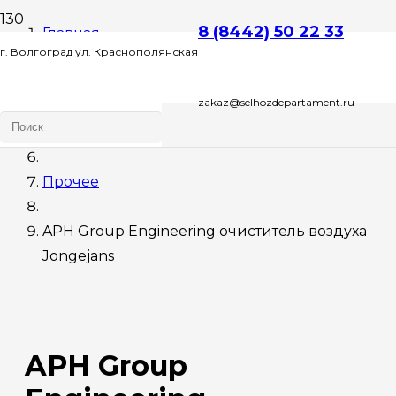
8 (8442) 50 22 33
Главная
г. Волгоград ул. Краснополянская
Оборудование
zakaz@selhozdepartament.ru
д. 72 Л , этаж 2 офис 1
Фасовочное
Прочее
APH Group Engineering очиститель воздуха
Jongejans
APH Group