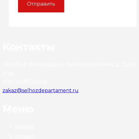
Контакты
400075, г. Волгоград, ул. Краснополянская, д. 72л 2
этаж.
8 (8442) 50 22 33
zakaz@selhozdepartament.ru
Меню
Каталог
Сервис