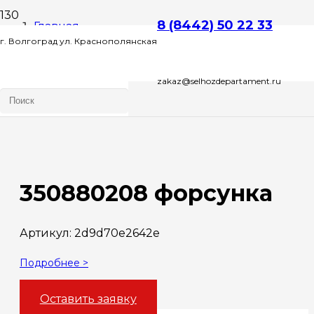
8 (8442) 50 22 33
Главная
г. Волгоград ул. Краснополянская
Запчасти
zakaz@selhozdepartament.ru
д. 72 Л , этаж 2 офис 1
350880208 форсунка
350880208 форсунка
Артикул:
2d9d70e2642e
Подробнее >
Оставить заявку