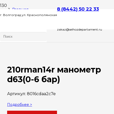
8 (8442) 50 22 33
Главная
г. Волгоград ул. Краснополянская
Запчасти
zakaz@selhozdepartament.ru
д. 72 Л , этаж 2 офис 1
210rman14r манометр d63(0-6 бар)
210rman14r манометр
d63(0-6 бар)
Артикул:
8016cdaa2c7e
Подробнее >