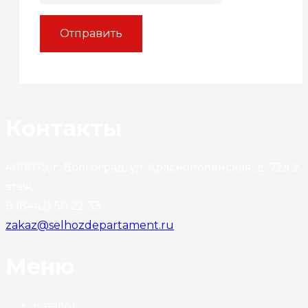
Контакты
400075, г. Волгоград, ул. Краснополянская, д. 72л 2
этаж.
8 (8442) 50 22 33
zakaz@selhozdepartament.ru
Меню
Каталог