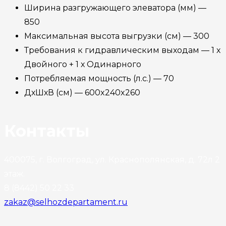
Ширина разгружающего элеватора (мм) —
850
Максимальная высота выгрузки (см) — 300
Требования к гидравлическим выходам — 1 х
Двойного + 1 х Одинарного
Потребляемая мощность (л.с.) — 70
ДхШхВ (cм) — 600x240x260
Контакты
400075, г. Волгоград, ул. Краснополянская, д. 72л 2
этаж.
8 (8442) 50 22 33
zakaz@selhozdepartament.ru