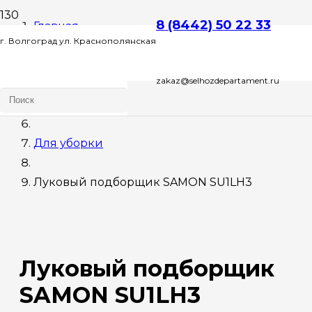
8 (8442) 50 22 33
Главная
г. Волгоград ул. Краснополянская
Сельхозтехника
zakaz@selhozdepartament.ru
д. 72 Л , этаж 2 офис 1
Для лука
Для уборки
Луковый подборщик SAMON SU1LH3
Луковый подборщик
SAMON SU1LH3