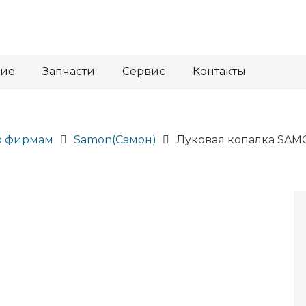
ние
Запчасти
Сервис
Контакты
о фирмам
Samon(Самон)
Луковая копалка SAMO