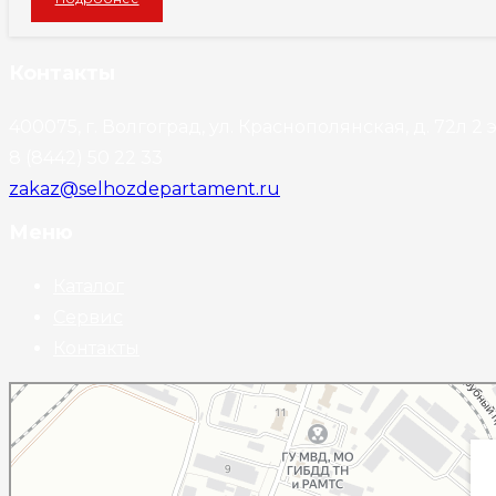
Контакты
400075, г. Волгоград, ул. Краснополянская, д. 72л 2 э
8 (8442) 50 22 33
zakaz@selhozdepartament.ru
Меню
Каталог
Сервис
Контакты
Волгоград
Краснополянская улица, 72Л на карте Волгограда — Яндекс Карты