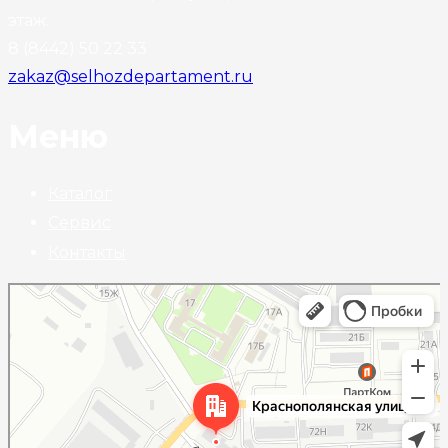
этаж.
8 (8442) 50 22 33
zakaz@selhozdepartament.ru
Меню
Каталог
Сервис
Контакты
Волгоград
Краснополянская улица, 72Л на карте Волгограда — Яндекс Карты