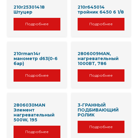
210r25301418
210r645014
Штуцер
тройник 6450 6 1/8
Подробнее
Подробнее
210rman14r
2806009MAN,
манометр d63(0-6
нагревательный
бар)
1000ВТ, 786
Подробнее
Подробнее
2806030MAN
3-ГРАННЫЙ
Элемент
ПОДБИВАЮЩИЙ
нагревательный
РОЛИК
500W, 195
Подробнее
Подробнее